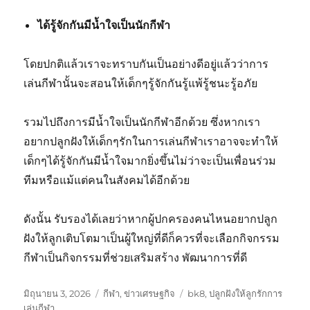
ได้รู้จักกันมีน้ำใจเป็นนักกีฬา
โดยปกติแล้วเราจะทราบกันเป็นอย่างดีอยู่แล้วว่าการ
เล่นกีฬานั้นจะสอนให้เด็กๆรู้จักกันรู้แพ้รู้ชนะรู้อภัย
รวมไปถึงการมีน้ำใจเป็นนักกีฬาอีกด้วย ซึ่งหากเรา
อยากปลูกฝังให้เด็กๆรักในการเล่นกีฬาเราอาจจะทำให้
เด็กๆได้รู้จักกันมีน้ำใจมากยิ่งขึ้นไม่ว่าจะเป็นเพื่อนร่วม
ทีมหรือแม้แต่คนในสังคมได้อีกด้วย
ดังนั้น รับรองได้เลยว่าหากผู้ปกครองคนไหนอยากปลูก
ฝังให้ลูกเติบโตมาเป็นผู้ใหญ่ที่ดีก็ควรที่จะเลือกกิจกรรม
กีฬาเป็นกิจกรรมที่ช่วยเสริมสร้าง พัฒนาการที่ดี
เขียน
หมวด
ป้าย
มิถุนายน 3, 2026
กีฬา
,
ข่าวเศรษฐกิจ
bk8
,
ปลูกฝังให้ลูกรักการ
เมื่อ
หมู่
กำกับ
เล่นกีฬา