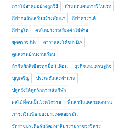
การใช้ยาคุมอย่างถูกวิธี
กำหนดแผนการรีโนเวท
กีฬากอล์ฟเสริมสร้างพัฒนา
กีฬาคาราเต้
กีฬายูโด
คนไทยกังวลเรื่องค่าใช้จ่าย
ชุดตรวจ hiv
ดาราและโค้ช NBA
ดูแลงานบ้านงานเรือน
ถ้ากินผักสีเขียวทุกมื้อ 1 เดือน
ธุรกิจและเศรษฐกิจ
บุญเจริญ
ประเพณีและตำนาน
ปลูกฝังให้ลูกรักการเล่นกีฬา
ผลไม้ที่คนเป็นโรคไตวาย
พื้นลามิเนตสวยคงทาน
ภาวะเงินเฟ้อ ของประเทศเยอรมัน
วัดราชประดิษฐ์สถิตมหาสีมารามราชวรวิหาร