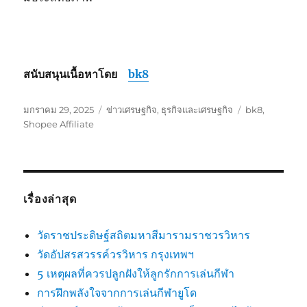
สนับสนุนเนื้อหาโดย
bk8
เขียน
หมวด
ป้าย
มกราคม 29, 2025
ข่าวเศรษฐกิจ
,
ธุรกิจและเศรษฐกิจ
bk8
,
เมื่อ
หมู่
กำกับ
Shopee Affiliate
เรื่องล่าสุด
วัดราชประดิษฐ์สถิตมหาสีมารามราชวรวิหาร
วัดอัปสรสวรรค์วรวิหาร กรุงเทพฯ
5 เหตุผลที่ควรปลูกฝังให้ลูกรักการเล่นกีฬา
การฝึกพลังใจจากการเล่นกีฬายูโด