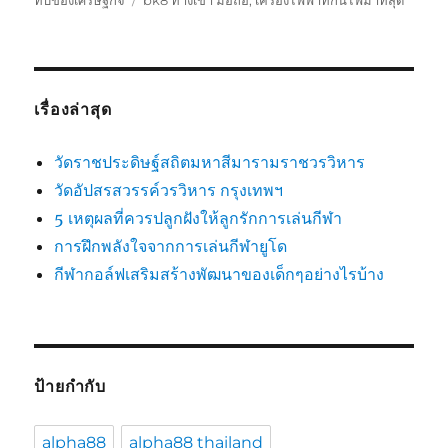
ทบของเศรษฐกิจ
bk8 ทางเข้า มือถือ
,
เครื่องไฟฟ้าที่กินไฟมาที่สุด
กำกับ
เรื่องล่าสุด
วัดราชประดิษฐ์สถิตมหาสีมารามราชวรวิหาร
วัดอัปสรสวรรค์วรวิหาร กรุงเทพฯ
5 เหตุผลที่ควรปลูกฝังให้ลูกรักการเล่นกีฬา
การฝึกพลังใจจากการเล่นกีฬายูโด
กีฬากอล์ฟเสริมสร้างพัฒนาของเด็กๆอย่างไรบ้าง
ป้ายกำกับ
alpha88
alpha88 thailand