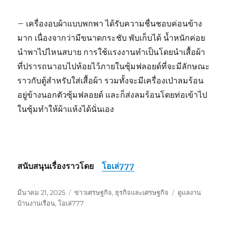
– เครื่องอบผ้าแบบพกพา ได้รับความชื่นชอบค่อนข้าง
มาก เนื่องจากว่ามีขนาดกระชับ พับเก็บได้ น้ำหนักค่อย
นำพาไปไหนสบาย การใช้แรงงานทำเป็นโดยนำเสื้อผ้า
ที่ปรารถนาอบไปห้อยไว้ภายในซุ้มฟลอยด์ที่จะมีลักษณะ
ราวกับตู้สำหรับใส่เสื้อผ้า รวมทั้งจะมีเครื่องเป่าลมร้อน
อยู่ข้างนอกตัวซุ้มฟลอยด์ และก็ส่งลมร้อนโดยท่อเข้าไป
ในซุ้มทำให้ผ้าแห้งได้นั่นเอง
สนับสนุนเรื่องราวโดย
โอเล่777
เขียน
หมวด
ป้าย
มีนาคม 21, 2025
ข่าวเศรษฐกิจ
,
ธุรกิจและเศรษฐกิจ
ดูแลงาน
เมื่อ
หมู่
กำกับ
บ้านงานเรือน
,
โอเล่777