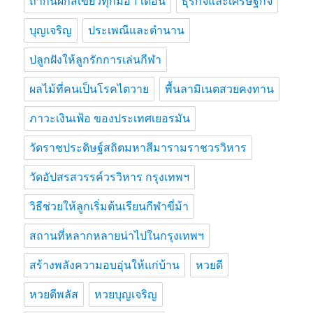
ถ้ากินผักสีเขียวทุกมื้อ 1 เดือน
ธุรกิจและเศรษฐกิจ
บุญเจริญ
ประเพณีและตำนาน
ปลูกฝังให้ลูกรักการเล่นกีฬา
ผลไม้ที่คนเป็นโรคไตวาย
พื้นลามิเนตสวยคงทาน
ภาวะเงินเฟ้อ ของประเทศเยอรมัน
วัดราชประดิษฐ์สถิตมหาสีมารามราชวรวิหาร
วัดอัปสรสวรรค์วรวิหาร กรุงเทพฯ
วิธีช่วยให้ลูกเริ่มต้นเรียนกีฬาขี่ม้า
สถานที่หลากหลายน่าไปในกรุงเทพฯ
สร้างพลังความอบอุ่นให้แก่บ้าน
หวยดี
หวยดีพลัส
หวยบุญเจริญ