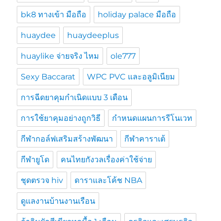
bk8 ทางเข้า มือถือ
holiday palace มือถือ
huaydee
huaydeeplus
huaylike จ่ายจริง ไหม
ole777
Sexy Baccarat
WPC PVC และอลูมิเนียม
การฉีดยาคุมกำเนิดแบบ 3 เดือน
การใช้ยาคุมอย่างถูกวิธี
กำหนดแผนการรีโนเวท
กีฬากอล์ฟเสริมสร้างพัฒนา
กีฬาคาราเต้
กีฬายูโด
คนไทยกังวลเรื่องค่าใช้จ่าย
ชุดตรวจ hiv
ดาราและโค้ช NBA
ดูแลงานบ้านงานเรือน