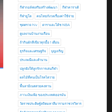
กีฬากอล์ฟเสริมสร้างพัฒนา
กีฬาคาราเต้
กีฬายูโด
คนไทยกังวลเรื่องค่าใช้จ่าย
ชุดตรวจ hiv
ดาราและโค้ช NBA
ดูแลงานบ้านงานเรือน
ถ้ากินผักสีเขียวทุกมื้อ 1 เดือน
ธุรกิจและเศรษฐกิจ
บุญเจริญ
ประเพณีและตำนาน
ปลูกฝังให้ลูกรักการเล่นกีฬา
ผลไม้ที่คนเป็นโรคไตวาย
พื้นลามิเนตสวยคงทาน
ภาวะเงินเฟ้อ ของประเทศเยอรมัน
วัดราชประดิษฐ์สถิตมหาสีมารามราชวรวิหาร