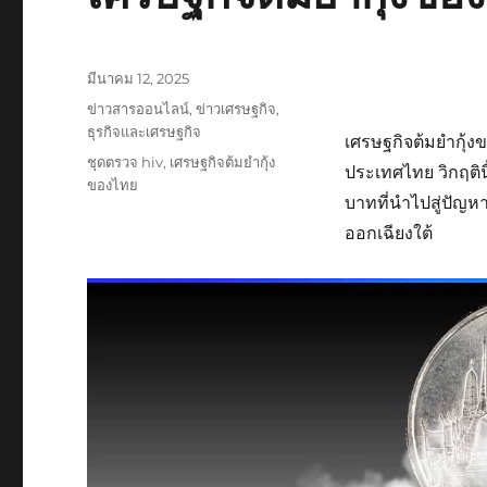
เขียน
มีนาคม 12, 2025
เมื่อ
หมวด
ข่าวสารออนไลน์
,
ข่าวเศรษฐกิจ
,
หมู่
ธุรกิจและเศรษฐกิจ
เศรษฐกิจต้มยำกุ้งข
ป้าย
ชุดตรวจ hiv
,
เศรษฐกิจต้มยำกุ้ง
ประเทศไทย วิกฤติน
กำกับ
ของไทย
บาทที่นำไปสู่ปัญ
ออกเฉียงใต้