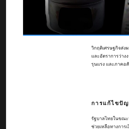
วิกฤติเศรษฐกิจส่ง
และอัตราการว่างงา
รุนแรง และภาคอสัง
การแก้ไขปั
รัฐบาลไทยในขณะนั
ช่วยเหลือทางการเง