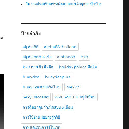
กีฬากอล์ฟเสริมสร้างพัฒนาของเด็กๆอย่างไรบ้าง
ป้ายกำกับ
อง
alpha88
alpha88 thailand
alpha88 ทางเข้า
alpha888
bk8
bk8 ทางเข้า มือถือ
holiday palace มือถือ
huaydee
huaydeeplus
huaylike จ่ายจริง ไหม
ole777
Sexy Baccarat
WPC PVC และอลูมิเนียม
การฉีดยาคุมกำเนิดแบบ 3 เดือน
การใช้ยาคุมอย่างถูกวิธี
กำหนดแผนการรีโนเวท