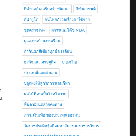
กีฬากอล์ฟเสริมสร้างพัฒนา
กีฬาคาราเต้
กีฬายูโด
คนไทยกังวลเรื่องค่าใช้จ่าย
ชุดตรวจ hiv
ดาราและโค้ช NBA
ดูแลงานบ้านงานเรือน
ถ้ากินผักสีเขียวทุกมื้อ 1 เดือน
ธุรกิจและเศรษฐกิจ
บุญเจริญ
ประเพณีและตำนาน
ปลูกฝังให้ลูกรักการเล่นกีฬา
ง
ผลไม้ที่คนเป็นโรคไตวาย
็น
พื้นลามิเนตสวยคงทาน
ภาวะเงินเฟ้อ ของประเทศเยอรมัน
วัดราชประดิษฐ์สถิตมหาสีมารามราชวรวิหาร