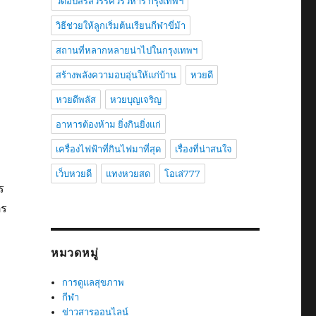
วัดอัปสรสวรรค์วรวิหาร กรุงเทพฯ
วิธีช่วยให้ลูกเริ่มต้นเรียนกีฬาขี่ม้า
สถานที่หลากหลายน่าไปในกรุงเทพฯ
สร้างพลังความอบอุ่นให้แก่บ้าน
หวยดี
หวยดีพลัส
หวยบุญเจริญ
อาหารต้องห้าม ยิ่งกินยิ่งแก่
เครื่องไฟฟ้าที่กินไฟมาที่สุด
เรื่องที่น่าสนใจ
เว็บหวยดี
แทงหวยสด
โอเล่777
ร
ตร
หมวดหมู่
การดูแลสุขภาพ
กีฬา
ข่าวสารออนไลน์