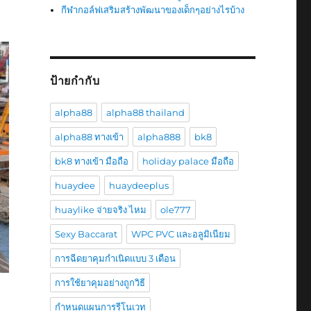
กีฬากอล์ฟเสริมสร้างพัฒนาของเด็กๆอย่างไรบ้าง
ป้ายกำกับ
alpha88
alpha88 thailand
alpha88 ทางเข้า
alpha888
bk8
bk8 ทางเข้า มือถือ
holiday palace มือถือ
huaydee
huaydeeplus
huaylike จ่ายจริง ไหม
ole777
Sexy Baccarat
WPC PVC และอลูมิเนียม
การฉีดยาคุมกำเนิดแบบ 3 เดือน
การใช้ยาคุมอย่างถูกวิธี
กำหนดแผนการรีโนเวท