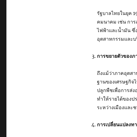
รัฐบาลไทยในยุค 1
คมนาคม เช่น การ
ไฟฟ้าและน้ำมัน ซึ
อุตสาหกรรมและบร
การขยายตัวของภ
ถึงแม้ว่าภาคอุตสา
ฐานของเศรษฐกิจไท
ปลูกพืชเพื่อการส
ทำให้รายได้ของปร
ระหว่างเมืองและ
การเปลี่ยนแปลงท