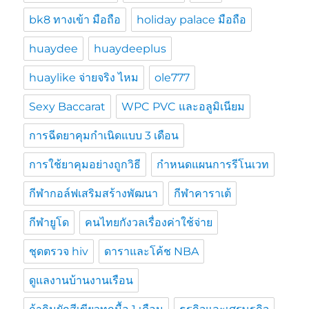
bk8 ทางเข้า มือถือ
holiday palace มือถือ
huaydee
huaydeeplus
huaylike จ่ายจริง ไหม
ole777
Sexy Baccarat
WPC PVC และอลูมิเนียม
การฉีดยาคุมกำเนิดแบบ 3 เดือน
การใช้ยาคุมอย่างถูกวิธี
กำหนดแผนการรีโนเวท
กีฬากอล์ฟเสริมสร้างพัฒนา
กีฬาคาราเต้
กีฬายูโด
คนไทยกังวลเรื่องค่าใช้จ่าย
ชุดตรวจ hiv
ดาราและโค้ช NBA
ดูแลงานบ้านงานเรือน