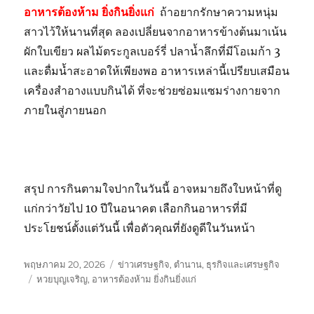
อาหารต้องห้าม ยิ่งกินยิ่งแก่
ถ้าอยากรักษาความหนุ่ม
สาวไว้ให้นานที่สุด ลองเปลี่ยนจากอาหารข้างต้นมาเน้น
ผักใบเขียว ผลไม้ตระกูลเบอร์รี่ ปลาน้ำลึกที่มีโอเมก้า 3
และดื่มน้ำสะอาดให้เพียงพอ อาหารเหล่านี้เปรียบเสมือน
เครื่องสำอางแบบกินได้ ที่จะช่วยซ่อมแซมร่างกายจาก
ภายในสู่ภายนอก
สรุป การกินตามใจปากในวันนี้ อาจหมายถึงใบหน้าที่ดู
แก่กว่าวัยไป 10 ปีในอนาคต เลือกกินอาหารที่มี
ประโยชน์ตั้งแต่วันนี้ เพื่อตัวคุณที่ยังดูดีในวันหน้า
เขียน
หมวด
พฤษภาคม 20, 2026
ข่าวเศรษฐกิจ
,
ตำนาน
,
ธุรกิจและเศรษฐกิจ
เมื่อ
ป้าย
หมู่
หวยบุญเจริญ
,
อาหารต้องห้าม ยิ่งกินยิ่งแก่
กำกับ