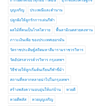
ถ้ากินผักสีเขียวทุกมื้อ 1 เดือน
ธุรกิจและเศรษฐกิจ
บุญเจริญ
ประเพณีและตำนาน
ปลูกฝังให้ลูกรักการเล่นกีฬา
ผลไม้ที่คนเป็นโรคไตวาย
พื้นลามิเนตสวยคงทาน
ภาวะเงินเฟ้อ ของประเทศเยอรมัน
วัดราชประดิษฐ์สถิตมหาสีมารามราชวรวิหาร
วัดอัปสรสวรรค์วรวิหาร กรุงเทพฯ
วิธีช่วยให้ลูกเริ่มต้นเรียนกีฬาขี่ม้า
สถานที่หลากหลายน่าไปในกรุงเทพฯ
สร้างพลังความอบอุ่นให้แก่บ้าน
หวยดี
หวยดีพลัส
หวยบุญเจริญ