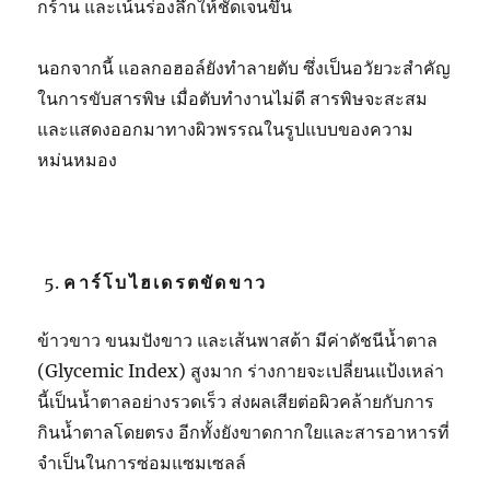
กร้าน และเน้นร่องลึกให้ชัดเจนขึ้น
นอกจากนี้ แอลกอฮอล์ยังทำลายตับ ซึ่งเป็นอวัยวะสำคัญ
ในการขับสารพิษ เมื่อตับทำงานไม่ดี สารพิษจะสะสม
และแสดงออกมาทางผิวพรรณในรูปแบบของความ
หม่นหมอง
คาร์โบไฮเดรตขัดขาว
ข้าวขาว ขนมปังขาว และเส้นพาสต้า มีค่าดัชนีน้ำตาล
(
Glycemic Index)
สูงมาก ร่างกายจะเปลี่ยนแป้งเหล่า
นี้เป็นน้ำตาลอย่างรวดเร็ว ส่งผลเสียต่อผิวคล้ายกับการ
กินน้ำตาลโดยตรง อีกทั้งยังขาดกากใยและสารอาหารที่
จำเป็นในการซ่อมแซมเซลล์