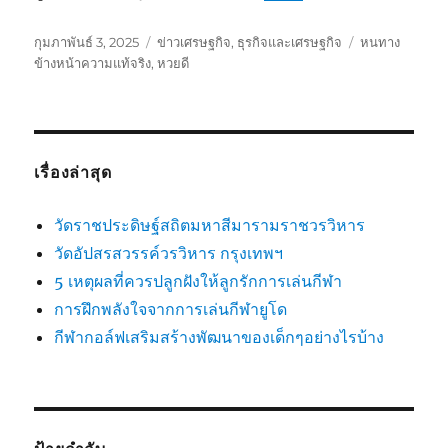
เขียน
หมวด
ป้าย
กุมภาพันธ์ 3, 2025
ข่าวเศรษฐกิจ
,
ธุรกิจและเศรษฐกิจ
หนทาง
เมื่อ
หมู่
กำกับ
ข้างหน้าความแท้จริง
,
หวยดี
เรื่องล่าสุด
วัดราชประดิษฐ์สถิตมหาสีมารามราชวรวิหาร
วัดอัปสรสวรรค์วรวิหาร กรุงเทพฯ
5 เหตุผลที่ควรปลูกฝังให้ลูกรักการเล่นกีฬา
การฝึกพลังใจจากการเล่นกีฬายูโด
กีฬากอล์ฟเสริมสร้างพัฒนาของเด็กๆอย่างไรบ้าง