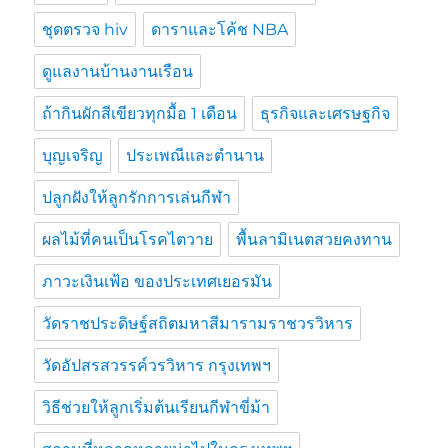
ชุดตรวจ hiv
ดาราและโค้ช NBA
ดูแลงานบ้านงานเรือน
ถ้ากินผักสีเขียวทุกมื้อ 1 เดือน
ธุรกิจและเศรษฐกิจ
บุญเจริญ
ประเพณีและตำนาน
ปลูกฝังให้ลูกรักการเล่นกีฬา
ผลไม้ที่คนเป็นโรคไตวาย
พื้นลามิเนตสวยคงทาน
ภาวะเงินเฟ้อ ของประเทศเยอรมัน
วัดราชประดิษฐ์สถิตมหาสีมารามราชวรวิหาร
วัดอัปสรสวรรค์วรวิหาร กรุงเทพฯ
วิธีช่วยให้ลูกเริ่มต้นเรียนกีฬาขี่ม้า