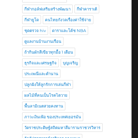
กีฬากอล์ฟเสริมสร้างพัฒนา
กีฬาคาราเต้
กีฬายูโด
คนไทยกังวลเรื่องค่าใช้จ่าย
ชุดตรวจ hiv
ดาราและโค้ช NBA
ดูแลงานบ้านงานเรือน
ถ้ากินผักสีเขียวทุกมื้อ 1 เดือน
ธุรกิจและเศรษฐกิจ
บุญเจริญ
ประเพณีและตำนาน
ปลูกฝังให้ลูกรักการเล่นกีฬา
ผลไม้ที่คนเป็นโรคไตวาย
พื้นลามิเนตสวยคงทาน
ภาวะเงินเฟ้อ ของประเทศเยอรมัน
วัดราชประดิษฐ์สถิตมหาสีมารามราชวรวิหาร