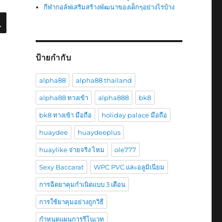
กีฬากอล์ฟเสริมสร้างพัฒนาของเด็กๆอย่างไรบ้าง
ค้นหา
ป้ายกำกับ
alpha88
alpha88 thailand
alpha88 ทางเข้า
alpha888
bk8
bk8 ทางเข้า มือถือ
holiday palace มือถือ
huaydee
huaydeeplus
huaylike จ่ายจริง ไหม
ole777
Sexy Baccarat
WPC PVC และอลูมิเนียม
การฉีดยาคุมกำเนิดแบบ 3 เดือน
การใช้ยาคุมอย่างถูกวิธี
กำหนดแผนการรีโนเวท