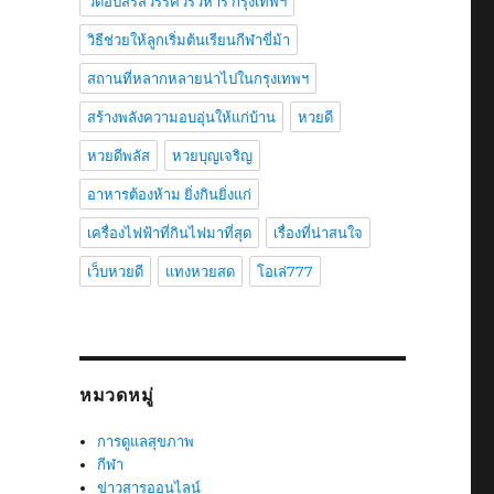
วัดอัปสรสวรรค์วรวิหาร กรุงเทพฯ
วิธีช่วยให้ลูกเริ่มต้นเรียนกีฬาขี่ม้า
สถานที่หลากหลายน่าไปในกรุงเทพฯ
สร้างพลังความอบอุ่นให้แก่บ้าน
หวยดี
หวยดีพลัส
หวยบุญเจริญ
อาหารต้องห้าม ยิ่งกินยิ่งแก่
เครื่องไฟฟ้าที่กินไฟมาที่สุด
เรื่องที่น่าสนใจ
เว็บหวยดี
แทงหวยสด
โอเล่777
หมวดหมู่
การดูแลสุขภาพ
กีฬา
ข่าวสารออนไลน์