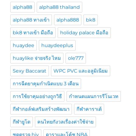
alpha88
alpha88 thailand
alpha88 ทางเข้า
alpha888
bk8
bk8 ทางเข้า มือถือ
holiday palace มือถือ
huaydee
huaydeeplus
huaylike จ่ายจริง ไหม
ole777
Sexy Baccarat
WPC PVC และอลูมิเนียม
การฉีดยาคุมกำเนิดแบบ 3 เดือน
การใช้ยาคุมอย่างถูกวิธี
กำหนดแผนการรีโนเวท
กีฬากอล์ฟเสริมสร้างพัฒนา
กีฬาคาราเต้
กีฬายูโด
คนไทยกังวลเรื่องค่าใช้จ่าย
ชุดตรวจ hiv
ดาราและโค้ช NBA