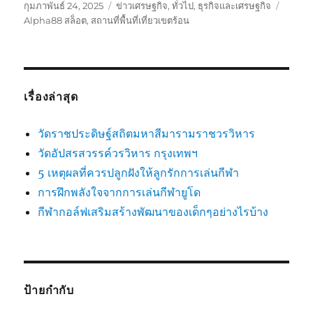
เขียน
หมวด
ป้าย
กุมภาพันธ์ 24, 2025
ข่าวเศรษฐกิจ
,
ทั่วไป
,
ธุรกิจและเศรษฐกิจ
เมื่อ
หมู่
กำกับ
Alpha88 สล็อต
,
สถานที่พื้นที่เที่ยวเขตร้อน
เรื่องล่าสุด
วัดราชประดิษฐ์สถิตมหาสีมารามราชวรวิหาร
วัดอัปสรสวรรค์วรวิหาร กรุงเทพฯ
5 เหตุผลที่ควรปลูกฝังให้ลูกรักการเล่นกีฬา
การฝึกพลังใจจากการเล่นกีฬายูโด
กีฬากอล์ฟเสริมสร้างพัฒนาของเด็กๆอย่างไรบ้าง
ป้ายกำกับ