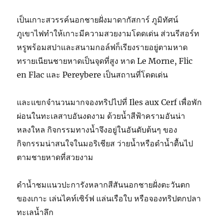
เป็นเกาะสวรรค์นอกชายฝั่งมาดากัสการ์ ภูมิทัศน์
ภูเขาไฟทำให้เกาะมีความสวยงามโดดเด่น ส่วนรีสอร์ท
หรูพร้อมสปาและสนามกอล์ฟก็เรียงรายอยู่ตามหาด
ทรายเนียนชายหาดเป็นจุดที่สูง หาด Le Morne, Flic
en Flac และ Pereybere เป็นสถานที่โดดเด่น
และแขกจำนวนมากจองทริปไปที่ Iles aux Cerf เพื่อพัก
ผ่อนในทะเลสาบอันงดงาม ด้วยน้ำสีฟ้าครามอันน่า
หลงใหล กิจกรรมทางน้ำจึงอยู่ในอันดับต้นๆ ของ
กิจกรรมน่าสนใจในมอริเชียส ว่ายน้ำหรือดำน้ำตื้นไป
ตามชายหาดที่สวยงาม
ดำน้ำชมแนวปะการังหลากสีสันนอกชายฝั่งตะวันตก
ของเกาะ เล่นไคท์เซิร์ฟ แล่นเรือใบ หรือจองทริปตกปลา
ทะเลน้ำลึก