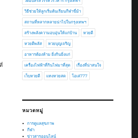
วัดอัปสรสวรรค์วรวิหาร กรุงเทพฯ
วิธีช่วยให้ลูกเริ่มต้นเรียนกีฬาขี่ม้า
สถานที่หลากหลายน่าไปในกรุงเทพฯ
สร้างพลังความอบอุ่นให้แก่บ้าน
หวยดี
หวยดีพลัส
หวยบุญเจริญ
อาหารต้องห้าม ยิ่งกินยิ่งแก่
ี่
เครื่องไฟฟ้าที่กินไฟมาที่สุด
เรื่องที่น่าสนใจ
เว็บหวยดี
แทงหวยสด
โอเล่777
หมวดหมู่
การดูแลสุขภาพ
กีฬา
ข่าวสารออนไลน์