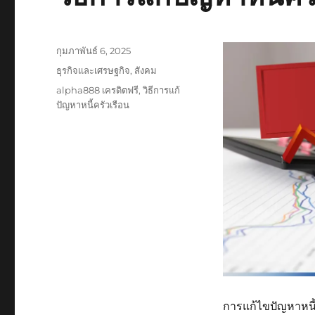
เขียน
กุมภาพันธ์ 6, 2025
เมื่อ
หมวด
ธุรกิจและเศรษฐกิจ
,
สังคม
หมู่
ป้าย
alpha888 เครดิตฟรี
,
วิธีการแก้
กำกับ
ปัญหาหนี้ครัวเรือน
การแก้ไขปัญหาหนี