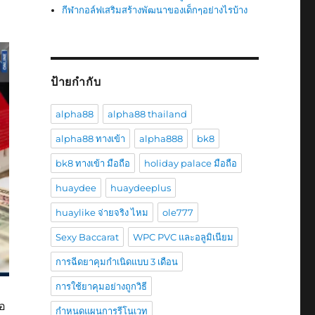
กีฬากอล์ฟเสริมสร้างพัฒนาของเด็กๆอย่างไรบ้าง
ป้ายกำกับ
alpha88
alpha88 thailand
alpha88 ทางเข้า
alpha888
bk8
bk8 ทางเข้า มือถือ
holiday palace มือถือ
huaydee
huaydeeplus
huaylike จ่ายจริง ไหม
ole777
Sexy Baccarat
WPC PVC และอลูมิเนียม
การฉีดยาคุมกำเนิดแบบ 3 เดือน
การใช้ยาคุมอย่างถูกวิธี
ือ
กำหนดแผนการรีโนเวท