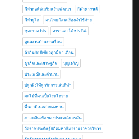
ถ
กีฬากอล์ฟเสริมสร้างพัฒนา
กีฬาคาราเต้
กีฬายูโด
คนไทยกังวลเรื่องค่าใช้จ่าย
ชุดตรวจ hiv
ดาราและโค้ช NBA
ดูแลงานบ้านงานเรือน
ถ้ากินผักสีเขียวทุกมื้อ 1 เดือน
ธุรกิจและเศรษฐกิจ
บุญเจริญ
ประเพณีและตำนาน
ปลูกฝังให้ลูกรักการเล่นกีฬา
ผลไม้ที่คนเป็นโรคไตวาย
น
พื้นลามิเนตสวยคงทาน
ภาวะเงินเฟ้อ ของประเทศเยอรมัน
วัดราชประดิษฐ์สถิตมหาสีมารามราชวรวิหาร