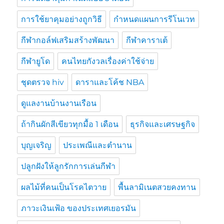
การใช้ยาคุมอย่างถูกวิธี
กำหนดแผนการรีโนเวท
กีฬากอล์ฟเสริมสร้างพัฒนา
กีฬาคาราเต้
กีฬายูโด
คนไทยกังวลเรื่องค่าใช้จ่าย
ชุดตรวจ hiv
ดาราและโค้ช NBA
ดูแลงานบ้านงานเรือน
ถ้ากินผักสีเขียวทุกมื้อ 1 เดือน
ธุรกิจและเศรษฐกิจ
บุญเจริญ
ประเพณีและตำนาน
ปลูกฝังให้ลูกรักการเล่นกีฬา
ผลไม้ที่คนเป็นโรคไตวาย
พื้นลามิเนตสวยคงทาน
ภาวะเงินเฟ้อ ของประเทศเยอรมัน