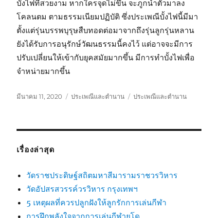
บั้งไฟที่สวยงาม หากใครจุดไม่ขึ้น จะภูกนำตัวมาลง
โคลนตม ตามธรรมเนียมปฏิบัติ ซึ่งประเพณีบั้งไฟนี้มีมา
ตั้งแต่รุ่นบรรพบุรุษสืบทอดต่อมาจากถึงรุ่นลูกรุ่นหลาน
ยังได้รับการอนุรักษ์วัฒนธรรมนี้คงไว้ แต่อาจจะมีการ
ปรับเปลี่ยนให้เข้ากับยุคสมัยมากขึ้น มีการทำบั้งไฟเพื่อ
จำหน่ายมากขึ้น
เขียน
หมวด
ป้าย
มีนาคม 11, 2020
ประเพณีและตำนาน
ประเพณีและตำนาน
เมื่อ
หมู่
กำกับ
เรื่องล่าสุด
วัดราชประดิษฐ์สถิตมหาสีมารามราชวรวิหาร
วัดอัปสรสวรรค์วรวิหาร กรุงเทพฯ
5 เหตุผลที่ควรปลูกฝังให้ลูกรักการเล่นกีฬา
การฝึกพลังใจจากการเล่นกีฬายูโด