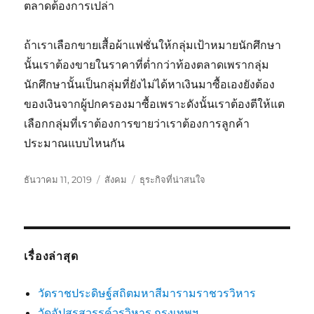
ตลาดต้องการเปล่า
ถ้าเราเลือกขายเสื้อผ้าแฟชั่นให้กลุ่มเป้าหมายนักศึกษา
นั้นเราต้องขายในราคาที่ต่ำกว่าท้องตลาดเพรากลุ่ม
นักศึกษานั้นเป็นกลุ่มที่ยังไม่ได้หาเงินมาซื้อเองยังต้อง
ของเงินจากผู้ปกครองมาซื้อเพราะดังนั้นเราต้องตีให้แต
เลือกกลุ่มที่เราต้องการขายว่าเราต้องการลูกค้า
ประมาณแบบไหนกัน
เขียน
หมวด
ป้าย
ธันวาคม 11, 2019
สังคม
ธุระกิจที่น่าสนใจ
เมื่อ
หมู่
กำกับ
เรื่องล่าสุด
วัดราชประดิษฐ์สถิตมหาสีมารามราชวรวิหาร
วัดอัปสรสวรรค์วรวิหาร กรุงเทพฯ