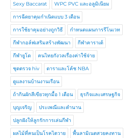
Sexy Baccarat
WPC PVC และอลูมิเนียม
การฉีดยาคุมกำเนิดแบบ 3 เดือน
การใช้ยาคุมอย่างถูกวิธี
กำหนดแผนการรีโนเวท
กีฬากอล์ฟเสริมสร้างพัฒนา
กีฬาคาราเต้
กีฬายูโด
คนไทยกังวลเรื่องค่าใช้จ่าย
ชุดตรวจ hiv
ดาราและโค้ช NBA
ดูแลงานบ้านงานเรือน
ถ้ากินผักสีเขียวทุกมื้อ 1 เดือน
ธุรกิจและเศรษฐกิจ
บุญเจริญ
ประเพณีและตำนาน
ปลูกฝังให้ลูกรักการเล่นกีฬา
ผลไม้ที่คนเป็นโรคไตวาย
พื้นลามิเนตสวยคงทาน