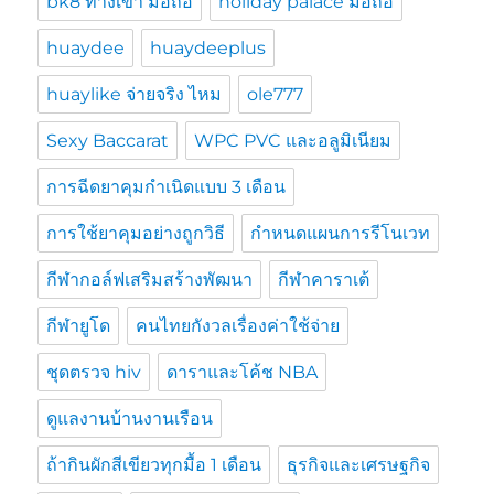
bk8 ทางเข้า มือถือ
holiday palace มือถือ
huaydee
huaydeeplus
huaylike จ่ายจริง ไหม
ole777
Sexy Baccarat
WPC PVC และอลูมิเนียม
การฉีดยาคุมกำเนิดแบบ 3 เดือน
การใช้ยาคุมอย่างถูกวิธี
กำหนดแผนการรีโนเวท
กีฬากอล์ฟเสริมสร้างพัฒนา
กีฬาคาราเต้
กีฬายูโด
คนไทยกังวลเรื่องค่าใช้จ่าย
ชุดตรวจ hiv
ดาราและโค้ช NBA
ดูแลงานบ้านงานเรือน
ถ้ากินผักสีเขียวทุกมื้อ 1 เดือน
ธุรกิจและเศรษฐกิจ