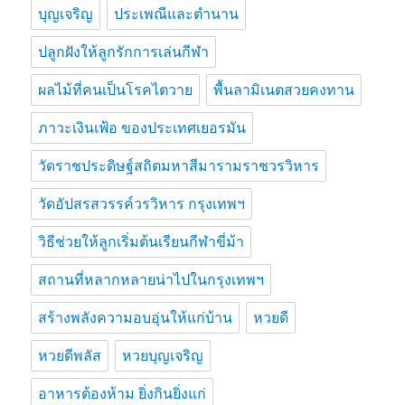
บุญเจริญ
ประเพณีและตำนาน
ปลูกฝังให้ลูกรักการเล่นกีฬา
ผลไม้ที่คนเป็นโรคไตวาย
พื้นลามิเนตสวยคงทาน
ภาวะเงินเฟ้อ ของประเทศเยอรมัน
วัดราชประดิษฐ์สถิตมหาสีมารามราชวรวิหาร
วัดอัปสรสวรรค์วรวิหาร กรุงเทพฯ
วิธีช่วยให้ลูกเริ่มต้นเรียนกีฬาขี่ม้า
สถานที่หลากหลายน่าไปในกรุงเทพฯ
สร้างพลังความอบอุ่นให้แก่บ้าน
หวยดี
หวยดีพลัส
หวยบุญเจริญ
อาหารต้องห้าม ยิ่งกินยิ่งแก่