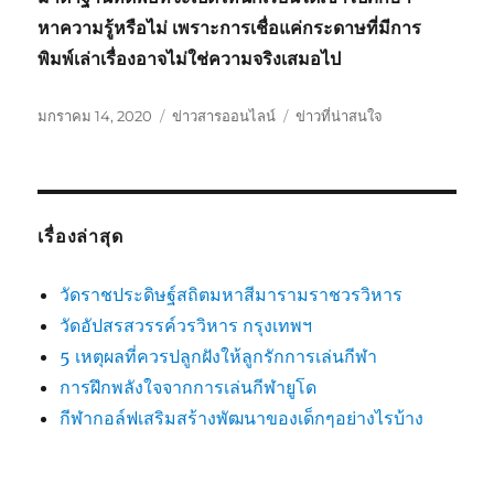
หาความรู้หรือไม่ เพราะการเชื่อแค่กระดาษที่มีการ
พิมพ์เล่าเรื่องอาจไม่ใช่ความจริงเสมอไป
เขียน
หมวด
ป้าย
มกราคม 14, 2020
ข่าวสารออนไลน์
ข่าวที่น่าสนใจ
เมื่อ
หมู่
กำกับ
เรื่องล่าสุด
วัดราชประดิษฐ์สถิตมหาสีมารามราชวรวิหาร
วัดอัปสรสวรรค์วรวิหาร กรุงเทพฯ
5 เหตุผลที่ควรปลูกฝังให้ลูกรักการเล่นกีฬา
การฝึกพลังใจจากการเล่นกีฬายูโด
กีฬากอล์ฟเสริมสร้างพัฒนาของเด็กๆอย่างไรบ้าง