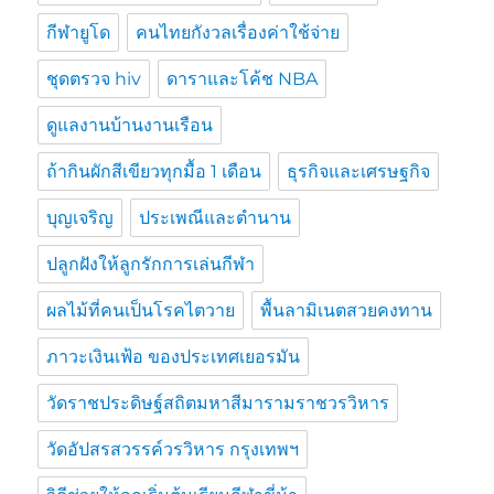
กีฬายูโด
คนไทยกังวลเรื่องค่าใช้จ่าย
ชุดตรวจ hiv
ดาราและโค้ช NBA
ดูแลงานบ้านงานเรือน
ถ้ากินผักสีเขียวทุกมื้อ 1 เดือน
ธุรกิจและเศรษฐกิจ
บุญเจริญ
ประเพณีและตำนาน
ปลูกฝังให้ลูกรักการเล่นกีฬา
ผลไม้ที่คนเป็นโรคไตวาย
พื้นลามิเนตสวยคงทาน
ภาวะเงินเฟ้อ ของประเทศเยอรมัน
วัดราชประดิษฐ์สถิตมหาสีมารามราชวรวิหาร
วัดอัปสรสวรรค์วรวิหาร กรุงเทพฯ