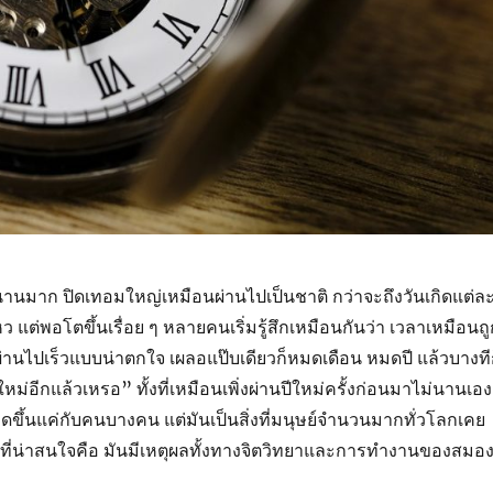
ดูนานมาก ปิดเทอมใหญ่เหมือนผ่านไปเป็นชาติ กว่าจะถึงวันเกิดแต่ล
 แต่พอโตขึ้นเรื่อย ๆ หลายคนเริ่มรู้สึกเหมือนกันว่า เวลาเหมือนถู
งผ่านไปเร็วแบบน่าตกใจ เผลอแป๊บเดียวก็หมดเดือน หมดปี แล้วบางที
ปีใหม่อีกแล้วเหรอ” ทั้งที่เหมือนเพิ่งผ่านปีใหม่ครั้งก่อนมาไม่นานเอง
้เกิดขึ้นแค่กับคนบางคน แต่มันเป็นสิ่งที่มนุษย์จำนวนมากทั่วโลกเคย
ละที่น่าสนใจคือ มันมีเหตุผลทั้งทางจิตวิทยาและการทำงานของสมอ