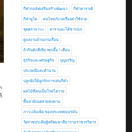
กีฬากอล์ฟเสริมสร้างพัฒนา
กีฬาคาราเต้
กีฬายูโด
คนไทยกังวลเรื่องค่าใช้จ่าย
ชุดตรวจ hiv
ดาราและโค้ช NBA
ดูแลงานบ้านงานเรือน
ถ้ากินผักสีเขียวทุกมื้อ 1 เดือน
ธุรกิจและเศรษฐกิจ
บุญเจริญ
ประเพณีและตำนาน
ะ
ปลูกฝังให้ลูกรักการเล่นกีฬา
ก
ผลไม้ที่คนเป็นโรคไตวาย
ก็
พื้นลามิเนตสวยคงทาน
ภาวะเงินเฟ้อ ของประเทศเยอรมัน
ง
วัดราชประดิษฐ์สถิตมหาสีมารามราชวรวิหาร