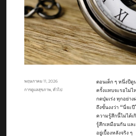
เขียน
พฤษภาคม 11, 2026
ตอนเด็ก ๆ หนึ่งปี
เมื่อ
หมวด
การดูแลสุขภาพ
,
ทั่วไป
ครั้งแทบจะรอไม่ไหว
หมู่
กดปุ่มเร่ง ทุกอย่า
ถึงขั้นงงว่า “นี่จะ
ความรู้สึกนี้ไม่ได
รู้สึกเหมือนกัน แ
อยู่เบื้องหลังจริง ๆ