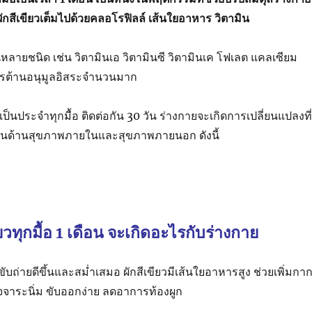
ากผักสีเขียวเต็มไปด้วยคลอโรฟิลล์ เส้นใยอาหาร วิตามิน
นหลายชนิด เช่น วิตามินเอ วิตามินซี วิตามินเค โฟเลต แคลเซียม
ารต้านอนุมูลอิสระจำนวนมาก
ป็นประจำทุกมื้อ ติดต่อกัน 30 วัน ร่างกายจะเกิดการเปลี่ยนแปลงที่
้งในด้านสุขภาพภายในและสุขภาพภายนอก ดังนี้
ียวทุกมื้อ 1 เดือน จะเกิดอะไรกับร่างกาย
บถ่ายดีขึ้นและสม่ำเสมอ ผักสีเขียวมีเส้นใยอาหารสูง ช่วยเพิ่มกา
ุจจาระนิ่ม ขับออกง่าย ลดอาการท้องผูก