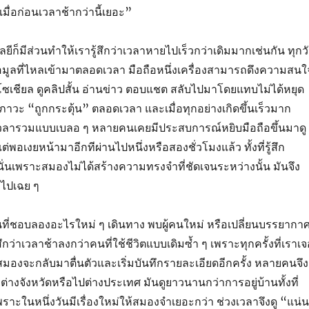
เมื่อก่อนเวลาช้ากว่านี้เยอะ”
ีก็มีส่วนทำให้เรารู้สึกว่าเวลาหายไปเร็วกว่าเดิมมากเช่นกัน ทุกว
ยข้อมูลที่ไหลเข้ามาตลอดเวลา มือถือหนึ่งเครื่องสามารถดึงความสนใ
ไถโซเชียล ดูคลิปสั้น อ่านข่าว ตอบแชต สลับไปมาโดยแทบไม่ได้หยุด
ภาวะ “ถูกกระตุ้น” ตลอดเวลา และเมื่อทุกอย่างเกิดขึ้นเร็วมาก
ู้เวลารวมแบบเบลอ ๆ หลายคนเคยมีประสบการณ์หยิบมือถือขึ้นมาดู
่พอเงยหน้ามาอีกทีผ่านไปหนึ่งหรือสองชั่วโมงแล้ว ทั้งที่รู้สึก
ั่นเพราะสมองไม่ได้สร้างความทรงจำที่ชัดเจนระหว่างนั้น มันจึง
มไปเฉย ๆ
 คนที่ชอบลองอะไรใหม่ ๆ เดินทาง พบผู้คนใหม่ หรือเปลี่ยนบรรยากา
้สึกว่าเวลาช้าลงกว่าคนที่ใช้ชีวิตแบบเดิมซ้ำ ๆ เพราะทุกครั้งที่เราเ
องจะกลับมาตื่นตัวและเริ่มบันทึกรายละเอียดอีกครั้ง หลายคนจึง
ยวต่างจังหวัดหรือไปต่างประเทศ มันดูยาวนานกว่าการอยู่บ้านทั้งที่
ราะในหนึ่งวันมีเรื่องใหม่ให้สมองจำเยอะกว่า ช่วงเวลาจึงดู “แน่