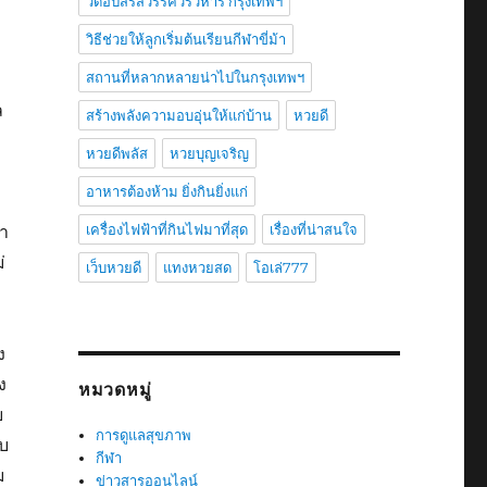
วัดอัปสรสวรรค์วรวิหาร กรุงเทพฯ
วิธีช่วยให้ลูกเริ่มต้นเรียนกีฬาขี่ม้า
สถานที่หลากหลายน่าไปในกรุงเทพฯ
ล
สร้างพลังความอบอุ่นให้แก่บ้าน
หวยดี
หวยดีพลัส
หวยบุญเจริญ
อาหารต้องห้าม ยิ่งกินยิ่งแก่
รา
เครื่องไฟฟ้าที่กินไฟมาที่สุด
เรื่องที่น่าสนใจ
่
เว็บหวยดี
แทงหวยสด
โอเล่777
ง
ง
หมวดหมู่
บ
การดูแลสุขภาพ
ยบ
กีฬา
ม
ข่าวสารออนไลน์