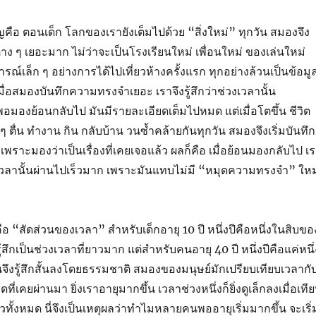
ญคือ ตอนเด็ก โลกของเรายังเต็มไปด้วย “สิ่งใหม่” ทุกวัน สมองจึง
าง ๆ เยอะมาก ไม่ว่าจะเป็นโรงเรียนใหม่ เพื่อนใหม่ ของเล่นใหม่
ณ์เล็ก ๆ อย่างการได้ไปเที่ยวห้างครั้งแรก ทุกอย่างล้วนเป็นข้อมู
ื่อสมองบันทึกความทรงจำเยอะ เราจึงรู้สึกว่าช่วงเวลานั้น
องย้อนกลับไป มันมีรายละเอียดเต็มไปหมด แต่เมื่อโตขึ้น ชีวิต
ม ๆ ตื่น ทำงาน กิน กลับบ้าน วนซ้ำคล้ายกันทุกวัน สมองจึงเริ่มบันทึก
พราะมองว่าเป็นเรื่องที่เคยเจอแล้ว ผลก็คือ เมื่อย้อนมองกลับไป เ
งเวลานั้นผ่านไปเร็วมาก เพราะมันแทบไม่มี “หมุดความทรงจำ” ใหม
กคือ “สัดส่วนของเวลา” สำหรับเด็กอายุ 10 ปี หนึ่งปีคือหนึ่งในสิบขอ
รู้สึกเป็นช่วงเวลาที่ยาวมาก แต่สำหรับคนอายุ 40 ปี หนึ่งปีคือแค่หนึ่
ันจึงรู้สึกสั้นลงโดยธรรมชาติ สมองของมนุษย์มักเปรียบเทียบเวลากั
่เคยผ่านมา ยิ่งเราอายุมากขึ้น เวลาช่วงหนึ่งก็ยิ่งดูเล็กลงเมื่อเที
ล้วทั้งหมด นี่จึงเป็นเหตุผลว่าทำไมหลายคนพออายุเริ่มมากขึ้น จะเริ่