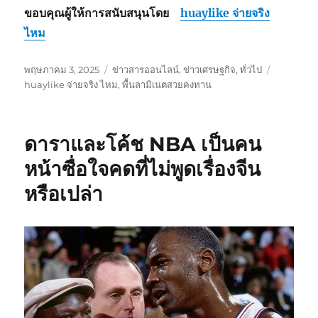
ขอบคุณผู้ให้การสนับสนุนโดย
huaylike จ่ายจริง
ไหม
เขียน
หมวด
ป้าย
พฤษภาคม 3, 2025
ข่าวสารออนไลน์
,
ข่าวเศรษฐกิจ
,
ทั่วไป
เมื่อ
หมู่
กำกับ
huaylike จ่ายจริง ไหม
,
พื้นลามิเนตสวยคงทาน
ดาราและโค้ช NBA เป็นคน
หน้าซื่อใจคดที่ไม่พูดเรื่องจีน
หรือเปล่า