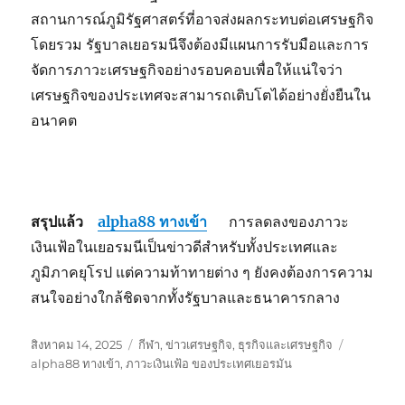
สถานการณ์ภูมิรัฐศาสตร์ที่อาจส่งผลกระทบต่อเศรษฐกิจ
โดยรวม รัฐบาลเยอรมนีจึงต้องมีแผนการรับมือและการ
จัดการภาวะเศรษฐกิจอย่างรอบคอบเพื่อให้แน่ใจว่า
เศรษฐกิจของประเทศจะสามารถเติบโตได้อย่างยั่งยืนใน
อนาคต
สรุปแล้ว
alpha88 ทางเข้า
การลดลงของภาวะ
เงินเฟ้อในเยอรมนีเป็นข่าวดีสำหรับทั้งประเทศและ
ภูมิภาคยุโรป แต่ความท้าทายต่าง ๆ ยังคงต้องการความ
สนใจอย่างใกล้ชิดจากทั้งรัฐบาลและธนาคารกลาง
เขียน
หมวด
ป้าย
สิงหาคม 14, 2025
กีฬา
,
ข่าวเศรษฐกิจ
,
ธุรกิจและเศรษฐกิจ
เมื่อ
หมู่
กำกับ
alpha88 ทางเข้า
,
ภาวะเงินเฟ้อ ของประเทศเยอรมัน