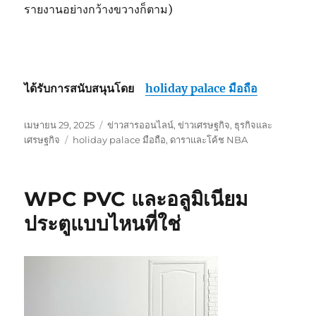
รายงานอย่างกว้างขวางก็ตาม)
ได้รับการสนับสนุนโดย
holiday palace มือถือ
เขียน
หมวด
เมษายน 29, 2025
ข่าวสารออนไลน์
,
ข่าวเศรษฐกิจ
,
ธุรกิจและ
เมื่อ
ป้าย
หมู่
เศรษฐกิจ
holiday palace มือถือ
,
ดาราและโค้ช NBA
กำกับ
WPC PVC และอลูมิเนียม
ประตูแบบไหนที่ใช่