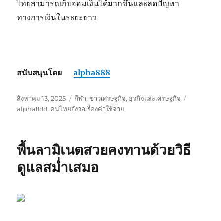
ไทยสามารถเก็บออมเงินได้มากขึ้นและลดปัญหา
ทางการเงินในระยะยาว
สนับสนุนโดย
alpha888
เขียน
หมวด
ป้าย
สิงหาคม 13, 2025
กีฬา
,
ข่าวเศรษฐกิจ
,
ธุรกิจและเศรษฐกิจ
เมื่อ
หมู่
กำกับ
alpha888
,
คนไทยกังวลเรื่องค่าใช้จ่าย
พื้นลามิเนตสวยคงทานด้วยวิธี
ดูแลสม่ำเสมอ