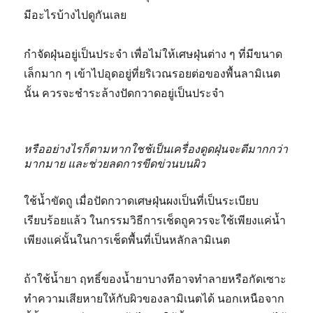
มีอะไรบ้างไปดูกันเลย
กำจัดฝุ่นอยู่เป็นประจำ เพื่อไม่ให้เศษฝุ่นต่าง ๆ ที่มีขนาด
เล็กมาก ๆ เข้าไปอุดอยู่ที่ยริเวณรอยต่อของพื้นลามิเนต
นั้น ควรจะชำระล้างปัดกวาดอยู่เป็นประจำ
หรืออย่างไรก็ตามหากใชช้เป็นเครื่องดูดฝุ่นจะดีมากกว่า
มากมาย และช่วยลดการขีดข่วนบนผิว
ใช้น้ำขัดถู เมื่อปัดกวาดเศษฝุ่นผงเป็นที่เป็นระเบียบ
เรียบร้อยแล้ว ในกรรมวิธีการเช็ดถูควรจะใช้เพียงแค่น้ำ
เพียงแค่นั้นในการเช็ดพื้นที่เป็นหลักลามิเนต
ถ้าใช้น้ำยา ฤทธิ์ของน้ำยาบางทีอาจทำลายหรือกัดเซาะ
ทำความเสียหายให้กับผิวของลามิเนตได้ นอกเหนือจาก