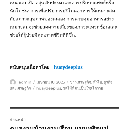
เช่น แอปเปิล องุ่น สับปะรด และควรปรึกษาแพทย์หรือ
นักโภชนาการเพื่อปรับการบริโภคอาหารให้เหมาะสม
กับสภาวะสุขภาพของตนเอง การควบคุมอาหารอย่าง
เหมาะสมจะช่วยลดความเสี่ยงของภาวะแทรกซ้อนและ
ช่วยให้ผู้ป่วยมีคุณภาพชีวิตที่ดีขึ้น.
สนับสนุนเนื้อหาโดย
huaydeeplus
ผู้
เขียน
หมวด
admin
เมษายน 18, 2025
ข่าวเศรษฐกิจ
,
ทั่วไป
,
ธุรกิจ
เขียน
เมื่อ
หมู่
ป้าย
และเศรษฐกิจ
huaydeeplus
,
ผลไม้ที่คนเป็นโรคไตวาย
กำกับ
แนะแนว
ก่อนหน้า
เรื่อง
ดูแลงานบ้านงานเรือน แบบทริคแม่
เรื่อง