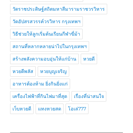
วัดราชประดิษฐ์สถิตมหาสีมารามราชวรวิหาร
วัดอัปสรสวรรค์วรวิหาร กรุงเทพฯ
วิธีช่วยให้ลูกเริ่มต้นเรียนกีฬาขี่ม้า
สถานที่หลากหลายน่าไปในกรุงเทพฯ
สร้างพลังความอบอุ่นให้แก่บ้าน
หวยดี
หวยดีพลัส
หวยบุญเจริญ
อาหารต้องห้าม ยิ่งกินยิ่งแก่
เครื่องไฟฟ้าที่กินไฟมาที่สุด
เรื่องที่น่าสนใจ
เว็บหวยดี
แทงหวยสด
โอเล่777