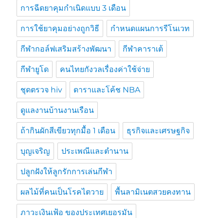
การฉีดยาคุมกำเนิดแบบ 3 เดือน
การใช้ยาคุมอย่างถูกวิธี
กำหนดแผนการรีโนเวท
กีฬากอล์ฟเสริมสร้างพัฒนา
กีฬาคาราเต้
กีฬายูโด
คนไทยกังวลเรื่องค่าใช้จ่าย
ชุดตรวจ hiv
ดาราและโค้ช NBA
ดูแลงานบ้านงานเรือน
ถ้ากินผักสีเขียวทุกมื้อ 1 เดือน
ธุรกิจและเศรษฐกิจ
บุญเจริญ
ประเพณีและตำนาน
ปลูกฝังให้ลูกรักการเล่นกีฬา
ผลไม้ที่คนเป็นโรคไตวาย
พื้นลามิเนตสวยคงทาน
ภาวะเงินเฟ้อ ของประเทศเยอรมัน