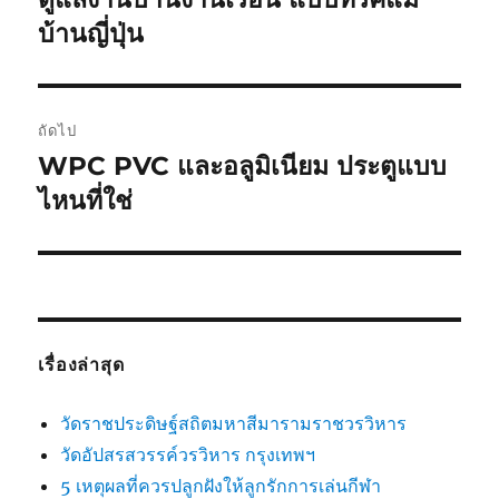
ก่อน
บ้านญี่ปุ่น
หน้า:
ถัดไป
WPC PVC และอลูมิเนียม ประตูแบบ
เรื่อง
ต่อ
ไหนที่ใช่
ไป:
เรื่องล่าสุด
วัดราชประดิษฐ์สถิตมหาสีมารามราชวรวิหาร
วัดอัปสรสวรรค์วรวิหาร กรุงเทพฯ
5 เหตุผลที่ควรปลูกฝังให้ลูกรักการเล่นกีฬา