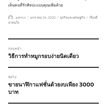
เห็นคนที่รักศิลปะแบบคุณเพิ่มด้วย
ผู้
เขียน
หมวด
ป้าย
admin
มกราคม 24, 2020
ธุรกิจและเศรษฐกิจ
เรื่องที่
เขียน
เมื่อ
หมู่
กำกับ
น่าสนใจ
แนะแนว
ก่อนหน้า
เรื่อง
วิธีการทำหมูกรอบง่ายนิดเดียว
เรื่อง
ก่อน
หน้า:
ถัดไป
ขายนาฬิกาแฟชั่นด้วยงบเพียง 3000
เรื่อง
ต่อ
บาท
ไป: