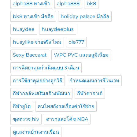
alpha88 ทางเข้า
alpha888
bk8
bk8 ทางเข้า มือถือ
holiday palace มือถือ
huaydee
huaydeeplus
huaylike จ่ายจริง ไหม
ole777
Sexy Baccarat
WPC PVC และอลูมิเนียม
การฉีดยาคุมกำเนิดแบบ 3 เดือน
การใช้ยาคุมอย่างถูกวิธี
กำหนดแผนการรีโนเวท
กีฬากอล์ฟเสริมสร้างพัฒนา
กีฬาคาราเต้
กีฬายูโด
คนไทยกังวลเรื่องค่าใช้จ่าย
ชุดตรวจ hiv
ดาราและโค้ช NBA
ดูแลงานบ้านงานเรือน