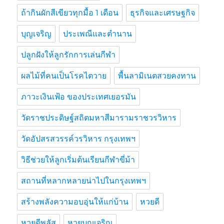
ถ้ากินผักสีเขียวทุกมื้อ 1 เดือน
ธุรกิจและเศรษฐกิจ
บุญเจริญ
ประเพณีและตำนาน
ปลูกฝังให้ลูกรักการเล่นกีฬา
ผลไม้ที่คนเป็นโรคไตวาย
พื้นลามิเนตสวยคงทาน
ภาวะเงินเฟ้อ ของประเทศเยอรมัน
วัดราชประดิษฐ์สถิตมหาสีมารามราชวรวิหาร
วัดอัปสรสวรรค์วรวิหาร กรุงเทพฯ
วิธีช่วยให้ลูกเริ่มต้นเรียนกีฬาขี่ม้า
สถานที่หลากหลายน่าไปในกรุงเทพฯ
สร้างพลังความอบอุ่นให้แก่บ้าน
หวยดี
หวยดีพลัส
หวยบุญเจริญ