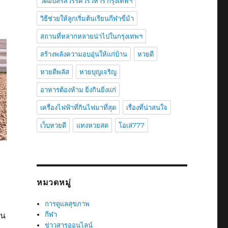
วัดอัปสรสวรรค์วรวิหาร กรุงเทพฯ
วิธีช่วยให้ลูกเริ่มต้นเรียนกีฬาขี่ม้า
สถานที่หลากหลายน่าไปในกรุงเทพฯ
สร้างพลังความอบอุ่นให้แก่บ้าน
หวยดี
หวยดีพลัส
หวยบุญเจริญ
อาหารต้องห้าม ยิ่งกินยิ่งแก่
เครื่องไฟฟ้าที่กินไฟมาที่สุด
เรื่องที่น่าสนใจ
เว็บหวยดี
แทงหวยสด
โอเล่777
หมวดหมู่
การดูแลสุขภาพ
ยน
กีฬา
ข่าวสารออนไลน์