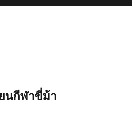
ียนกีฬาขี่ม้า