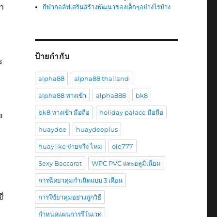
ทา
กีฬากอล์ฟเสริมสร้างพัฒนาของเด็กๆอย่างไรบ้าง
ป้ายกำกับ
ะ
alpha88
alpha88 thailand
alpha88 ทางเข้า
alpha888
bk8
bk8 ทางเข้า มือถือ
holiday palace มือถือ
อ
huaydee
huaydeeplus
huaylike จ่ายจริง ไหม
ole777
Sexy Baccarat
WPC PVC และอลูมิเนียม
การฉีดยาคุมกำเนิดแบบ 3 เดือน
ี่
การใช้ยาคุมอย่างถูกวิธี
กำหนดแผนการรีโนเวท