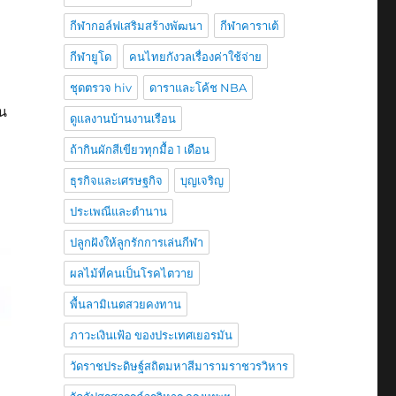
กีฬากอล์ฟเสริมสร้างพัฒนา
กีฬาคาราเต้
กีฬายูโด
คนไทยกังวลเรื่องค่าใช้จ่าย
ชุดตรวจ hiv
ดาราและโค้ช NBA
ุน
ดูแลงานบ้านงานเรือน
ถ้ากินผักสีเขียวทุกมื้อ 1 เดือน
ธุรกิจและเศรษฐกิจ
บุญเจริญ
ประเพณีและตำนาน
ปลูกฝังให้ลูกรักการเล่นกีฬา
ผลไม้ที่คนเป็นโรคไตวาย
พื้นลามิเนตสวยคงทาน
ภาวะเงินเฟ้อ ของประเทศเยอรมัน
วัดราชประดิษฐ์สถิตมหาสีมารามราชวรวิหาร