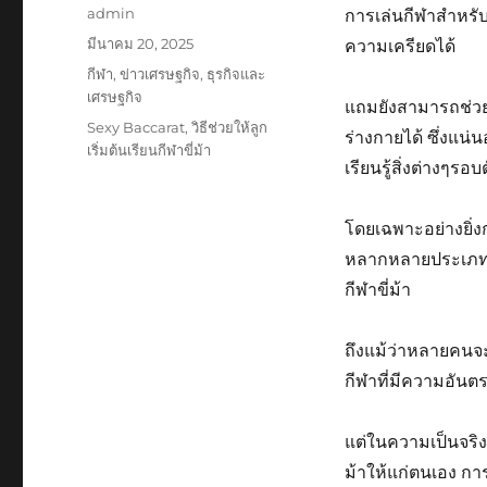
ผู้
admin
การเล่นกีฬาสำหรั
เขียน
เขียน
มีนาคม 20, 2025
ความเครียดได้
เมื่อ
หมวด
กีฬา
,
ข่าวเศรษฐกิจ
,
ธุรกิจและ
หมู่
เศรษฐกิจ
แถมยังสามารถช่วย
ป้าย
Sexy Baccarat
,
วิธีช่วยให้ลูก
ร่างกายได้ ซึ่งแน่น
กำกับ
เริ่มต้นเรียนกีฬาขี่ม้า
เรียนรู้สิ่งต่างๆรอบ
โดยเฉพาะอย่างยิ่งก
หลากหลายประเภท ซึ
กีฬาขี่ม้า
ถึงแม้ว่าหลายคนจะ
กีฬาที่มีความอันต
แต่ในความเป็นจริงแล
ม้าให้แก่ตนเอง การขี