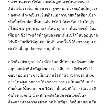
ปลาช่อนจะวางไข่และจะเห็นลูกปลาช่อนตัวขนาด
1-
2
นิ้วหรือจะเรียกอีกอย่างว่าลูกครอกที่จะอยู่กันเป็นฝูงจะ
มองเห็นน้ำผุดเป็นระยิบๆก็จะเอาตาข่ายหรือเชือกเขียว
ทำเป็นที่ตักปลาขึ้นมาแล้วนำไปใส่ถังหรือถุงใบใหญ่ๆ
ก็ได้เมื่อได้ลูกปลามาแล้วให้นำลูกปลานั้นมาแช่น้ำใหม่
เพื่อฆ่าเชื้อโรงแล้วนำลูกปลาช่อนนั้นไปใส่ในบ่ออนุบาล
ไว้หนึ่งวันเพื่อให้ลูกปลานั้นหิวจากนั้นก็ให้อาหารลูกปลา
เข้าไปเมื่อลูกปลาครบอายุ
1
เดือน
แล้วก็จะย้ายลูกปลาไปที่บ่อใหญ่ที่มีความกว้างกว่าบ่อ
อนุบาลแล้วที่สำคัญเลยควรต้องมีตาข่ายสีเขียวขึงไว้
ขอบๆบ่อเพราะช่วงที่ฝนตกหรือน้ำท้วมปลาช่อนนั้นจะ
กระโดดสูงมากการให้อาหารปลาช่อนนั้นจะให้แค่เช้า
กับเย็นแค่นั้นหากอยากได้ปลาน้ำหนักดีก็ต้องใช้เวลา
8-
9
เดือนถึงจะได้น้ำหนักที่ดีดั่งนั้นปลาช่อนจึงเป็นที่
ต้องการทางตลาดอย่างมากไม่แพ้ธุระกิจอื่นเลยเช่นกัน