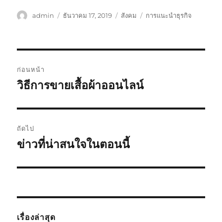
ผู้
เขียน
หมวด
ป้าย
admin
ธันวาคม 17, 2019
สังคม
การแนะนำธุรกิจ
เขียน
เมื่อ
หมู่
กำกับ
แนะแนว
ก่อนหน้า
เรื่อง
วิธีการขายเสื้อผ้าออนไลน์
เรื่อง
ก่อน
หน้า:
ถัดไป
ข่าวที่น่าสนใจในตอนนี้
เรื่อง
ต่อ
ไป:
เรื่องล่าสุด