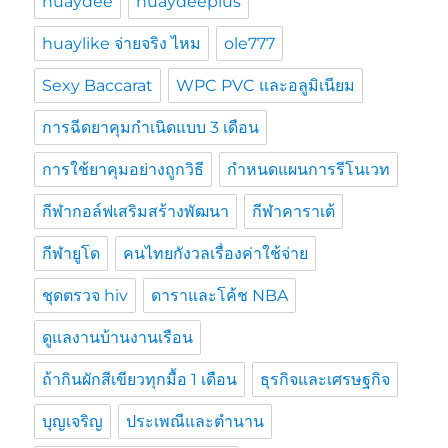
huaydee
huaydeeplus
huaylike จ่ายจริง ไหม
ole777
Sexy Baccarat
WPC PVC และอลูมิเนียม
การฉีดยาคุมกำเนิดแบบ 3 เดือน
การใช้ยาคุมอย่างถูกวิธี
กำหนดแผนการรีโนเวท
กีฬากอล์ฟเสริมสร้างพัฒนา
กีฬาคาราเต้
กีฬายูโด
คนไทยกังวลเรื่องค่าใช้จ่าย
ชุดตรวจ hiv
ดาราและโค้ช NBA
ดูแลงานบ้านงานเรือน
ถ้ากินผักสีเขียวทุกมื้อ 1 เดือน
ธุรกิจและเศรษฐกิจ
บุญเจริญ
ประเพณีและตำนาน