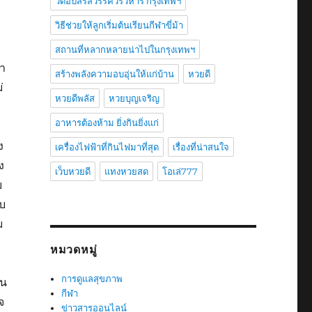
วัดอัปสรสวรรค์วรวิหาร กรุงเทพฯ
วิธีช่วยให้ลูกเริ่มต้นเรียนกีฬาขี่ม้า
สถานที่หลากหลายน่าไปในกรุงเทพฯ
รา
สร้างพลังความอบอุ่นให้แก่บ้าน
หวยดี
่
หวยดีพลัส
หวยบุญเจริญ
อาหารต้องห้าม ยิ่งกินยิ่งแก่
ง
เครื่องไฟฟ้าที่กินไฟมาที่สุด
เรื่องที่น่าสนใจ
ง
เว็บหวยดี
แทงหวยสด
โอเล่777
บ
ยบ
ม
หมวดหมู่
การดูแลสุขภาพ
ัน
กีฬา
จ
ข่าวสารออนไลน์