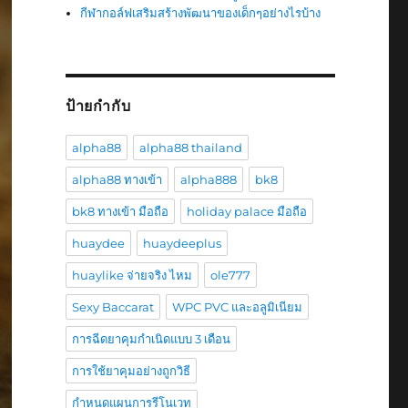
กีฬากอล์ฟเสริมสร้างพัฒนาของเด็กๆอย่างไรบ้าง
ป้ายกำกับ
alpha88
alpha88 thailand
alpha88 ทางเข้า
alpha888
bk8
bk8 ทางเข้า มือถือ
holiday palace มือถือ
huaydee
huaydeeplus
huaylike จ่ายจริง ไหม
ole777
Sexy Baccarat
WPC PVC และอลูมิเนียม
การฉีดยาคุมกำเนิดแบบ 3 เดือน
การใช้ยาคุมอย่างถูกวิธี
กำหนดแผนการรีโนเวท