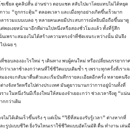
ไถโซเชียล ดูคลิปสั้น อ่านข่าว ตอบแชต สลับไปมาโดยแทบไม่ได้หยุด
ภาวะ “ถูกกระตุ้น” ตลอดเวลา และเมื่อทุกอย่างเกิดขึ้นเร็วมาก
ู้เวลารวมแบบเบลอ ๆ หลายคนเคยมีประสบการณ์หยิบมือถือขึ้นมาดู
่พอเงยหน้ามาอีกทีผ่านไปหนึ่งหรือสองชั่วโมงแล้ว ทั้งที่รู้สึก
ั่นเพราะสมองไม่ได้สร้างความทรงจำที่ชัดเจนระหว่างนั้น มันจึง
มไปเฉย ๆ
 คนที่ชอบลองอะไรใหม่ ๆ เดินทาง พบผู้คนใหม่ หรือเปลี่ยนบรรยากา
้สึกว่าเวลาช้าลงกว่าคนที่ใช้ชีวิตแบบเดิมซ้ำ ๆ เพราะทุกครั้งที่เราเ
องจะกลับมาตื่นตัวและเริ่มบันทึกรายละเอียดอีกครั้ง หลายคนจึง
ยวต่างจังหวัดหรือไปต่างประเทศ มันดูยาวนานกว่าการอยู่บ้านทั้งที่
ราะในหนึ่งวันมีเรื่องใหม่ให้สมองจำเยอะกว่า ช่วงเวลาจึงดู “แน่
ากกว่าเดิม
ไม่ได้เดินเร็วขึ้นจริง ๆ แต่เป็น “วิธีที่สมองรับรู้เวลา” ต่างหากที่
ะรูปแบบชีวิต ยิ่งวันไหนเราใช้ชีวิตแบบอัตโนมัติ ตื่น ทำงาน เล่นม