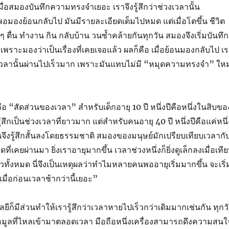
ื่อสมองบันทึกความทรงจำเยอะ เราจึงรู้สึกว่าช่วงเวลานั้น
องย้อนกลับไป มันมีรายละเอียดเต็มไปหมด แต่เมื่อโตขึ้น ชีวิต
ม ๆ ตื่น ทำงาน กิน กลับบ้าน วนซ้ำคล้ายกันทุกวัน สมองจึงเริ่มบันทึก
พราะมองว่าเป็นเรื่องที่เคยเจอแล้ว ผลก็คือ เมื่อย้อนมองกลับไป เ
งเวลานั้นผ่านไปเร็วมาก เพราะมันแทบไม่มี “หมุดความทรงจำ” ใหม
กคือ “สัดส่วนของเวลา” สำหรับเด็กอายุ 10 ปี หนึ่งปีคือหนึ่งในสิบขอ
รู้สึกเป็นช่วงเวลาที่ยาวมาก แต่สำหรับคนอายุ 40 ปี หนึ่งปีคือแค่หนึ่
ันจึงรู้สึกสั้นลงโดยธรรมชาติ สมองของมนุษย์มักเปรียบเทียบเวลากั
่เคยผ่านมา ยิ่งเราอายุมากขึ้น เวลาช่วงหนึ่งก็ยิ่งดูเล็กลงเมื่อเที
ล้วทั้งหมด นี่จึงเป็นเหตุผลว่าทำไมหลายคนพออายุเริ่มมากขึ้น จะเริ่
เมื่อก่อนเวลาช้ากว่านี้เยอะ”
ีก็มีส่วนทำให้เรารู้สึกว่าเวลาหายไปเร็วกว่าเดิมมากเช่นกัน ทุกว
ยข้อมูลที่ไหลเข้ามาตลอดเวลา มือถือหนึ่งเครื่องสามารถดึงความสนใ