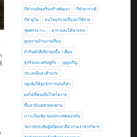
กีฬากอล์ฟเสริมสร้างพัฒนา
กีฬาคาราเต้
กีฬายูโด
คนไทยกังวลเรื่องค่าใช้จ่าย
ชุดตรวจ hiv
ดาราและโค้ช NBA
ดูแลงานบ้านงานเรือน
ะ
ถ้ากินผักสีเขียวทุกมื้อ 1 เดือน
ก
ธุรกิจและเศรษฐกิจ
บุญเจริญ
ก็
ประเพณีและตำนาน
ปลูกฝังให้ลูกรักการเล่นกีฬา
ง
ผลไม้ที่คนเป็นโรคไตวาย
พื้นลามิเนตสวยคงทาน
ภาวะเงินเฟ้อ ของประเทศเยอรมัน
วัดราชประดิษฐ์สถิตมหาสีมารามราชวรวิหาร
ล