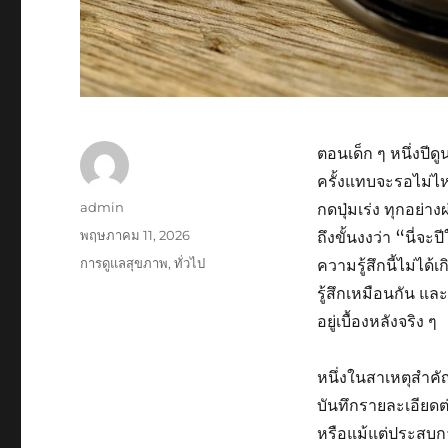
ตอนเด็ก ๆ หนึ่งปี
ครั้งแทบจะรอไม่ไหว
ผู้
admin
กดปุ่มเร่ง ทุกอย่า
เขียน
เขียน
พฤษภาคม 11, 2026
ถึงขั้นงงว่า “นี่จะ
เมื่อ
หมวด
การดูแลสุขภาพ
,
ทั่วไป
ความรู้สึกนี้ไม่ได
หมู่
รู้สึกเหมือนกัน แ
อยู่เบื้องหลังจริง ๆ
หนึ่งในสาเหตุสำคั
บันทึกรายละเอียดต่
หรือแม้แต่ประสบการ