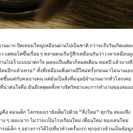
ดูนานมาก ปิดเทอมใหญ่เหมือนผ่านไปเป็นชาติ กว่าจะถึงวันเกิดแต่ล
 แต่พอโตขึ้นเรื่อย ๆ หลายคนเริ่มรู้สึกเหมือนกันว่า เวลาเหมือนถู
งผ่านไปเร็วแบบน่าตกใจ เผลอแป๊บเดียวก็หมดเดือน หมดปี แล้วบางที
ปีใหม่อีกแล้วเหรอ” ทั้งที่เหมือนเพิ่งผ่านปีใหม่ครั้งก่อนมาไม่นานเอง
้เกิดขึ้นแค่กับคนบางคน แต่มันเป็นสิ่งที่มนุษย์จำนวนมากทั่วโลกเคย
ละที่น่าสนใจคือ มันมีเหตุผลทั้งทางจิตวิทยาและการทำงานของสมอ
ญคือ ตอนเด็ก โลกของเรายังเต็มไปด้วย “สิ่งใหม่” ทุกวัน สมองจึง
าง ๆ เยอะมาก ไม่ว่าจะเป็นโรงเรียนใหม่ เพื่อนใหม่ ของเล่นใหม่
ณ์เล็ก ๆ อย่างการได้ไปเที่ยวห้างครั้งแรก ทุกอย่างล้วนเป็นข้อมู