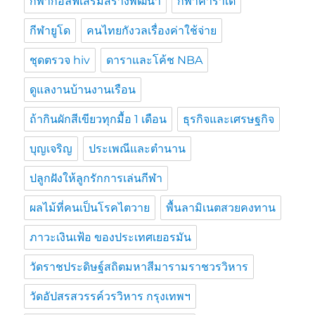
กีฬากอล์ฟเสริมสร้างพัฒนา
กีฬาคาราเต้
กีฬายูโด
คนไทยกังวลเรื่องค่าใช้จ่าย
ชุดตรวจ hiv
ดาราและโค้ช NBA
ดูแลงานบ้านงานเรือน
ถ้ากินผักสีเขียวทุกมื้อ 1 เดือน
ธุรกิจและเศรษฐกิจ
บุญเจริญ
ประเพณีและตำนาน
ปลูกฝังให้ลูกรักการเล่นกีฬา
ผลไม้ที่คนเป็นโรคไตวาย
พื้นลามิเนตสวยคงทาน
ภาวะเงินเฟ้อ ของประเทศเยอรมัน
วัดราชประดิษฐ์สถิตมหาสีมารามราชวรวิหาร
วัดอัปสรสวรรค์วรวิหาร กรุงเทพฯ