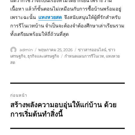
แต่ว่าก็ใช่ว่าจะเป็นเรื่องที่ไม่ได้ยากเย็น เพราะว่ามี
เนื้อหา แล้วก็ขั้นตอนไม่เหมือนกับการซื้อบ้านพร้อมอยู่
เพราะฉะนั้น
แทงหวยสด
จึงสนับสนุนให้ผู้ที่รักสำหรับ
การรีโนเวทบ้าน จำเป็นจะต้องจำต้องศึกษาเล่าเรียนรวม
ทั้งเตรียมพร้อมให้ถี่ถ้วนที่สุด
ผู้
เขียน
หมวด
admin
พฤษภาคม 25, 2026
ข่าวสารออนไลน์
,
ข่าว
เขียน
เมื่อ
หมู่
ป้าย
เศรษฐกิจ
,
ธุรกิจและเศรษฐกิจ
กำหนดแผนการรีโนเวท
,
แทงหวย
กำกับ
สด
แนะแนว
ก่อนหน้า
เรื่อง
สร้างพลังความอบอุ่นให้แก่บ้าน ด้วย
เรื่อง
ก่อน
การเริ่มต้นทำสิ่งนี้
หน้า: