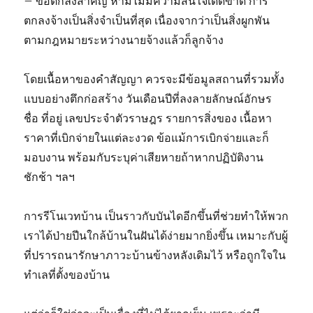
– ข้อตกลงสำคัญ ห้ามไม่มีความสนใจเด็ดขาด การ
ตกลงจ้างเป็นสิ่งจำเป็นที่สุด เนื่องจากว่าเป็นสิ่งผูกพัน
ตามกฎหมายระหว่างนายจ้างแล้วก็ลูกจ้าง
โดยเนื้อหาของคำสัญญา ควรจะมีข้อมูลสถานที่รวมทั้ง
แบบอย่างตึกก่อสร้าง วันเดือนปีที่ลงลายลักษณ์อักษร
ชื่อ ที่อยู่ เลขประจำตัวราษฎร รายการสิ่งของ เนื้อหา
ราคาที่เบิกจ่ายในแต่ละงวด ข้อแม้การเบิกจ่ายและก็
มอบงาน พร้อมกับระบุค่าเสียหายถ้าหากปฏิบัติงาน
ชักช้า ฯลฯ
การรีโนเวทบ้าน เป็นราวกับบันไดอีกขึ้นที่ช่วยทำให้พวก
เราได้ป่ายปีนใกล้บ้านในฝันได้ง่ายมากยิ่งขึ้น เหมาะกับผู้
ที่ปรารถนารักษาภาวะบ้านข้างหลังเดิมไว้ หรือถูกใจใน
ทำเลที่ตั้งของบ้าน