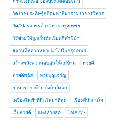
ภาวะเงินเฟ้อ ของประเทศเยอรมัน
วัดราชประดิษฐ์สถิตมหาสีมารามราชวรวิหาร
วัดอัปสรสวรรค์วรวิหาร กรุงเทพฯ
วิธีช่วยให้ลูกเริ่มต้นเรียนกีฬาขี่ม้า
สถานที่หลากหลายน่าไปในกรุงเทพฯ
สร้างพลังความอบอุ่นให้แก่บ้าน
หวยดี
หวยดีพลัส
หวยบุญเจริญ
อาหารต้องห้าม ยิ่งกินยิ่งแก่
เครื่องไฟฟ้าที่กินไฟมาที่สุด
เรื่องที่น่าสนใจ
เว็บหวยดี
แทงหวยสด
โอเล่777