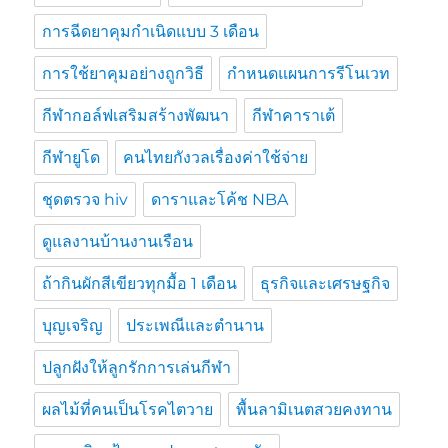
การฉีดยาคุมกำเนิดแบบ 3 เดือน
การใช้ยาคุมอย่างถูกวิธี
กำหนดแผนการรีโนเวท
กีฬากอล์ฟเสริมสร้างพัฒนา
กีฬาคาราเต้
กีฬายูโด
คนไทยกังวลเรื่องค่าใช้จ่าย
ชุดตรวจ hiv
ดาราและโค้ช NBA
ดูแลงานบ้านงานเรือน
ถ้ากินผักสีเขียวทุกมื้อ 1 เดือน
ธุรกิจและเศรษฐกิจ
บุญเจริญ
ประเพณีและตำนาน
ปลูกฝังให้ลูกรักการเล่นกีฬา
ผลไม้ที่คนเป็นโรคไตวาย
พื้นลามิเนตสวยคงทาน