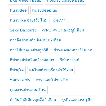
bk8 ทางเข้า มือถือ
holiday palace มือถือ
huaydee
huaydeeplus
huaylike จ่ายจริง ไหม
ole777
Sexy Baccarat
WPC PVC และอลูมิเนียม
การฉีดยาคุมกำเนิดแบบ 3 เดือน
การใช้ยาคุมอย่างถูกวิธี
กำหนดแผนการรีโนเวท
กีฬากอล์ฟเสริมสร้างพัฒนา
กีฬาคาราเต้
กีฬายูโด
คนไทยกังวลเรื่องค่าใช้จ่าย
ชุดตรวจ hiv
ดาราและโค้ช NBA
ดูแลงานบ้านงานเรือน
ถ้ากินผักสีเขียวทุกมื้อ 1 เดือน
ธุรกิจและเศรษฐกิจ