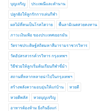
บุญเจริญ
ประเพณีและตำนาน
ปลูกฝังให้ลูกรักการเล่นกีฬา
ผลไม้ที่คนเป็นโรคไตวาย
พื้นลามิเนตสวยคงทาน
ภาวะเงินเฟ้อ ของประเทศเยอรมัน
วัดราชประดิษฐ์สถิตมหาสีมารามราชวรวิหาร
วัดอัปสรสวรรค์วรวิหาร กรุงเทพฯ
วิธีช่วยให้ลูกเริ่มต้นเรียนกีฬาขี่ม้า
สถานที่หลากหลายน่าไปในกรุงเทพฯ
สร้างพลังความอบอุ่นให้แก่บ้าน
หวยดี
หวยดีพลัส
หวยบุญเจริญ
อาหารต้องห้าม ยิ่งกินยิ่งแก่